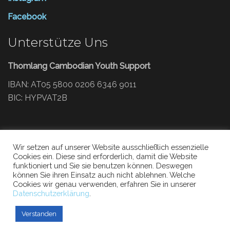
Facebook
Unterstütze Uns
Thomlang Cambodian Youth Support
IBAN: AT05 5800 0206 6346 9011
BIC: HYPVAT2B
PayPal:
Wir setzen auf unserer Website ausschließlich essenzielle
paypal.me/thomlangcys
Cookies ein. Diese sind erforderlich, damit die Website
funktioniert und Sie sie benutzen können. Deswegen
können Sie ihren Einsatz auch nicht ablehnen. Welche
Cookies wir genau verwenden, erfahren Sie in unserer
Datenschutzerklärung
.
Verstanden
Thomlang - Cambodian Youth Support (2021)