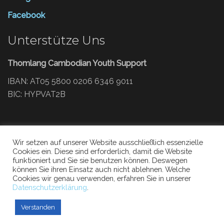
Facebook
Unterstütze Uns
Thomlang Cambodian Youth Support
IBAN: AT05 5800 0206 6346 9011
BIC: HYPVAT2B
PayPal:
Wir setzen auf unserer Website ausschließlich essenzielle
paypal.me/thomlangcys
Cookies ein. Diese sind erforderlich, damit die Website
funktioniert und Sie sie benutzen können. Deswegen
können Sie ihren Einsatz auch nicht ablehnen. Welche
Cookies wir genau verwenden, erfahren Sie in unserer
Datenschutzerklärung
.
Verstanden
Thomlang - Cambodian Youth Support (2021)